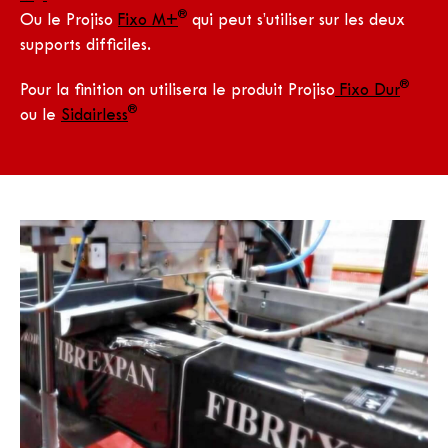
®
Ou le Projiso
Fixo M+
qui peut s’utiliser sur les deux
supports difficiles.
®
Pour la finition on utilisera le produit Projiso
Fixo Dur
®
ou le
Sidairless