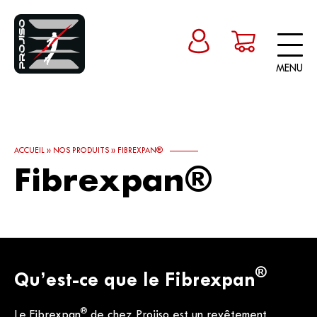
MENU
ACCUEIL
»
NOS PRODUITS
»
FIBREXPAN®
Fibrexpan®
®
Qu’est-ce que le Fibrexpan
®
Le Fibrexpan
de chez Projiso est un revêtement