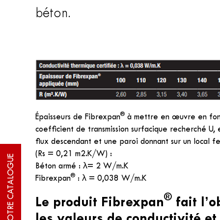
béton.
®
Épaisseurs de Fibrexpan
à mettre en œuvre en fonc
coefficient de transmission surfacique recherché U, 
flux descendant et une paroi donnant sur un local f
(Rs = 0,21 m2.K/W) :
TÉLÉCHARGER NOTRE CATALOGUE
Béton armé : λ= 2 W/m.K
®
Fibrexpan
: λ = 0,038 W/m.K
®
Le produit Fibrexpan
fait l’
les valeurs de conductivité e