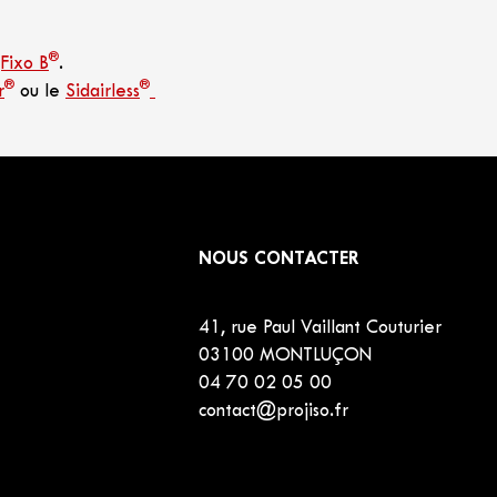
®
o
Fixo B
.
®
®
r
ou le
Sidairless
NOUS CONTACTER
41, rue Paul Vaillant Couturier
03100 MONTLUÇON
04 70 02 05 00
contact@projiso.fr