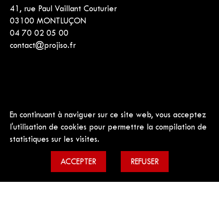
41, rue Paul Vaillant Couturier
03100 MONTLUÇON
04 70 02 05 00
contact@projiso.fr
Condition générales de vente
Mentions légales
En continuant à naviguer sur ce site web, vous acceptez
l'utilisation de cookies pour permettre la compilation de
Contact
statistiques sur les visites.
ACCEPTER
REFUSER
Tous droits réservés, Projiso 2022