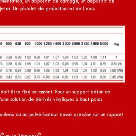
®
eu
 fibreux qui peut etre destiné à la correction
ier, de liants hydrauliques et inorganiques. Il se
jection. La technique d‘application, également appelée
®
es du produit Fibrofeu
.
correction acoustique souhaitée.
entation, un dispositif de cardage, un dispositif de
eter. Un pistolet de projection et de l eau.