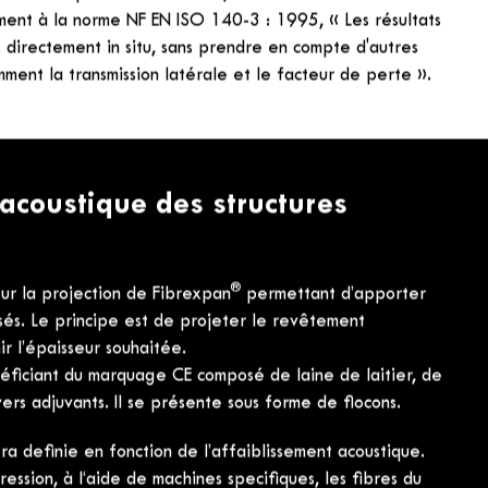
 aériens d’une paroi est réalisée suivant la norme NF EN
érence d’intensité entre le son émis et le son mesuré de
e donnant l’affaiblissement R en fonction de la
que pondéré Rw (C ; Ctr), en dB.
alculer :
, d'activités industrielles ou aéroportuaires : RA = Rw +
ure de transport terrestre : RA,tr = Rw + Ctr en dB.
ent à la norme NF EN ISO 140-3 : 1995, « Les résultats
directement in situ, sans prendre en compte d'autres
mment la transmission latérale et le facteur de perte ».