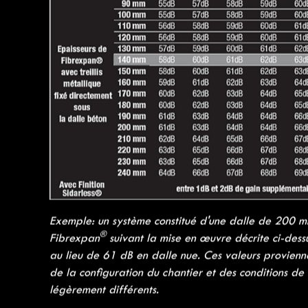
Le principe de montage est la fixation d’un treillis
®
Puis la projection du Fibrexpan
sur ce treillis, en u
souhaitée.
®
L’épaisseur de revêtement Fibrexpan
à projeter su
l’affaiblissement acoustique souhaitée