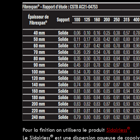
Exemple: un système constitué d'une dalle de 200 
®
Fibrexpan
suivant la mise en œuvre décrite ci-des
au lieu de 61 dB en dalle nue.
Ces valeurs provienne
de la configuration du chantier et des conditions de 
légèrement différents.