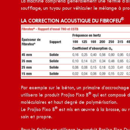
Correction acoustique: Fibrof
®
Le Fibrofeu
de chez Projiso est un mélange projeté
®
acoustique. Le Fibrofeu
est composé de laine de lait
présente sous forme de flocons légers.
®
Le Fibrofeu
se projete grâce à une machine de pro
flocage, consiste à pulveriser sous pression les fibr
L‘épaisseur projetée sera definie en fonction de la 
La machine comprend généralement une térmie d’alim
soufflage, un tuyau pour véhiculer le mélange à proj
®
LA CORRECTION ACOUSTIQUE DU FIBROFEU