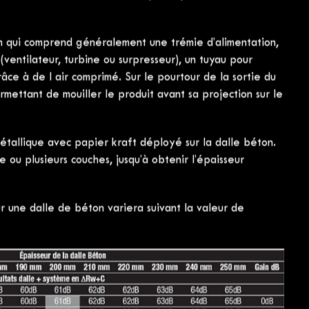
 acoustique des structures
®
sur la projection de Fibrexpan
permettant d’apporter
sés. Le principe est de projeter le revêtement
r l’épaisseur souhaitée.
néficiant du marquage CE composé de laine de laitier, de
vers adjuvants. Il se présente sous forme de flocons.
ra definie en fonction de l’affaiblissement acoustique.
ession, à l‘aide de machines specifiques, les fibres du
n qui comprend généralement une trémie d’alimentation,
 (ventilateur, turbine ou surpresseur), un tuyau pour
âce à de l air comprimé. Sur le pourtour de la sortie du
mettant de mouiller le produit avant sa projection sur le