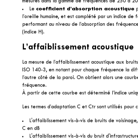
La correction acoustique
Deux méthodes sont utilisées pour caractériser les 
des fréquences audibles :
coefficient de réduction du bruit
Le
(NRC)
mesurés dans la gamme de fréquences de 250 à 20
coefficient d’absorption acoustique
Le
p
l’oreille humaine, et est complété par un indice de 
performant au niveau de l’absorption des fréquence
(indice H).
L’affaiblissement acoustique