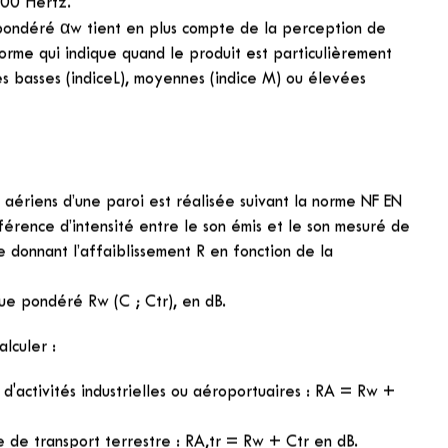
propriétés d’absorption d’un matériau sur toute la gamme
 est la moyenne des coefficients d’absorption du son
00 Hertz.
ondéré αw tient en plus compte de la perception de
forme qui indique quand le produit est particulièrement
s basses (indiceL), moyennes (indice M) ou élevées