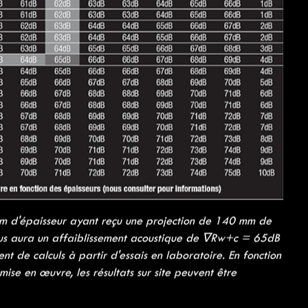
 métallique avec papier kraft déployé sur la dalle béton.
ne ou plusieurs couches, jusqu’à obtenir l’épaisseur
r une dalle de béton variera suivant la valeur de