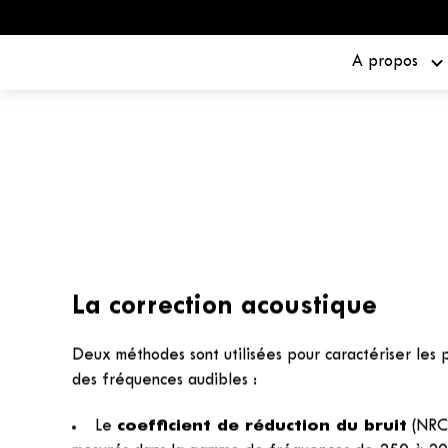
A propos
ACCUEIL
»
APPLICATIONS
»
PROTECTION DES STRUCTURES BÉTON
»
COR
BÉTON
Correction et a
acoustique des 