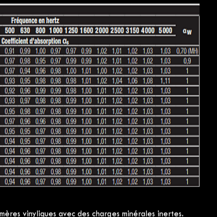
mm d'épaisseur ayant reçu une projection de 140 mm de
sus aura un affaiblissement acoustique de ∇Rw+c = 65dB
nt de calculs à partir d'essais en laboratoire. En fonction
mise en œuvre, les résultats sur site peuvent être