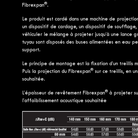
Correction et affaiblissement
®
béton : Fibrexpan
Projiso vous propose une solution innovante, basée 
un affaiblissement acoustique entre locaux superpo
®
Fibrexpan
en une ou plusieurs couches afin d‘obteni
®
Le Fibrexpan
est un matériau sec, non toxique, bé
liants hydrauliques et semi-synthétiques ainsi que di
®
Le Fibrexpan
se projete et l‘épaisseur projetée se
La technique du flocage, consiste à appliquer sous pr
®
Fibrexpan
.
Le produit est cardé dans une machine de projectio
un dispositif de cardage, un dispositif de soufflage,
véhiculer le mélange à projeter jusqu’à une lance gr
tuyau sont disposés des buses alimentées en eau per
support.