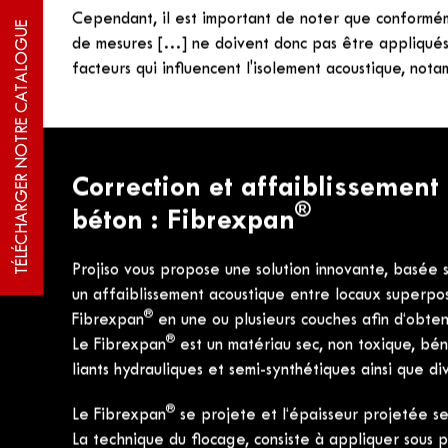
La mesure de l’affaiblissement acoustique aux bruits
TÉLÉCHARGER NOTRE CATALOGUE
ISO 140-3, en notant pour chaque fréquence la diff
l’autre côté de la paroi. On obtient alors une courb
fréquence.
À partir de cette courbe est déterminé l’indice uni
Les termes d’adaptation C et Ctr sont utilisés pour c
L'affaiblissement vis-à-vis de bruits de voisinage
C en dB
L'affaiblissement vis-à-vis du bruit d'infrastruct
Cependant, il est important de noter que conformém
de mesures […] ne doivent donc pas être appliqués 
facteurs qui influencent l'isolement acoustique, nota