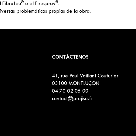
®
®
l Fibrofeu
o el Firespray
.
diversas problemáticas propias de la obra.
CONTÁCTENOS
41, rue Paul Vaillant Couturier
03100 MONTLUÇON
04 70 02 05 00
contact@projiso.fr