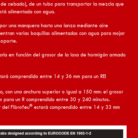
miento fibroso hasta 15 mm. Se aplica por proyección.
ara el desbaste y reforzamiento mecánico de los
ón mediante una bomba para plastes.
te la producción.
e las estructuras de hormigón:
uede ser destinada para la protección pasiva contra
®
está compuesto de lana de escoria, de aglomerantes
uelas delgadas. Se utiliza para conseguir el
e proyección, que también se conoce como flocado,