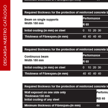
La máquina para pulverizar está compuesta de una to
DESCARGA NUESTRO CATÁLOGO
dispositivo de soplado, (ventilador, turbina o bomb
va a proyectar, una pistola que pulveriza una mezcl
El producto se carda dentro de la máquina, y a cont
comprimido. Alrededor de la salida del tubo estän 
el producto antes de que sea proyectado sobre el 
El grosor del revestimiento que se va a proyectar v
así como del recubrimiento de los aceros según se t
®
de losas de hormigón: el grosor del Fibrexpan
e
comprendido entre 30 y 240 minutos.
de vigas de hormigón con apoyo simple o continu
®
del Fibrexpan
estará comprendido entre 40 y 80 m
de muros o encofrados de hormigón: el grosor de
REI comprendido entre 30 y 240 minutos.