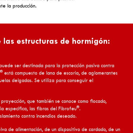
®
de Fibrexpan
para la protección
ras de hormigón
encia. Para un soporte de hormigón se utilizará el
esto de una solución de derivados vinílicos con alto
a, bien con rodillo, o con un pulverizador de baja
®
®
o Dur
o el
Sidairless
.
s a su fórmula original y un grado de viscosidad