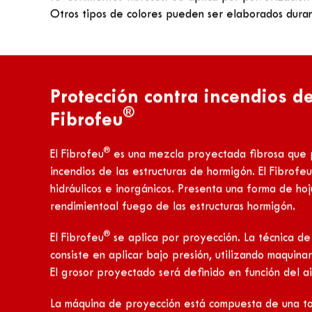
Tecnicas de implementación 
contra incendios de estructu
Antes que nada debe aplicarse un promotor de adher
®
®
producto Projiso
Fixo B
. El Projiso Fixo B
está compu
peso molecular y un alto grado de polimerización.
®
El Projiso Fixo B
puede aplicarse, bien con una broch
presión en un soporte en buen estado y limpio.
Para el acabado se utilizará el producto Projiso
Fix
®
El Projiso Fixo Dur
actúa por impregnación, y gracia