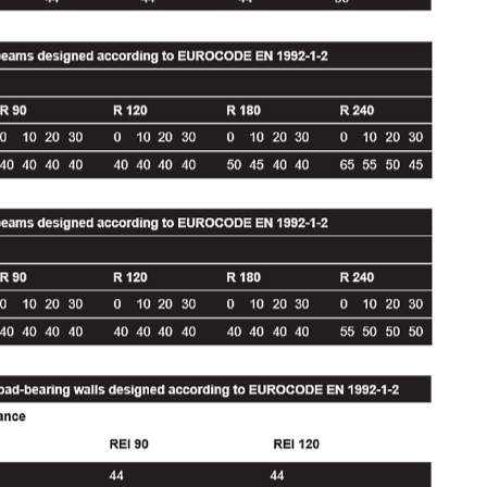
lva de alimentación, un dispositivo de cardado, un
a de cebado), un tubo para transportar la mezcla que se
®
a de fibras del Fibrexpan
y está alimentada con agua.
inuación es acarreado hasta la pistola mediante aire
colocadas varias toberas alimentadas con agua para mojar
soporte.
aría en función del grosor de la losa de hormigón armado
rate:
stará comprendido entre 44 y 215 mm para un REI
o con una anchura superior o igual a 150 mm: el grosor
m para un R comprendido entre 30 y 240 minutos.
®
l fibrexpan
estará comprendido entre 44 y 80 para un