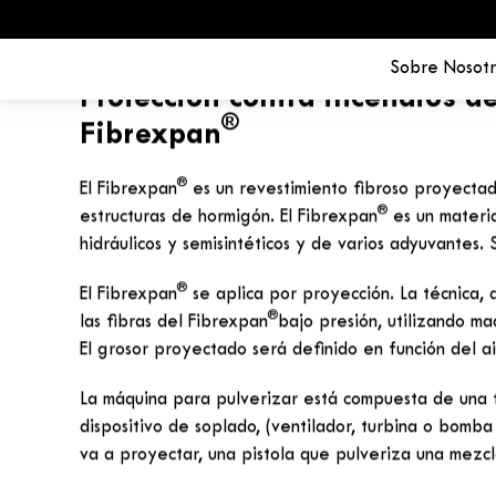
Sobre Nosotr
HOME
»
APLICACIONES
»
PROTECCIÓN DE LAS ESTRUCTURAS DE HORMI
HORMIGÓN
Protección cont
las estructuras
La Protección contra incendios de
realiza mediante la proyección de