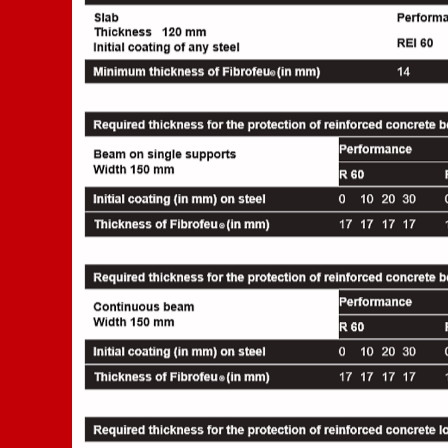
consiste en aplicar bajo presión, utilizando maquinar
El grosor proyectado será definido en función del a
La máquina de proyección está compuesta de una tol
dispositivo de soplado, (ventilador, turbina o bomb
se va a proyectar, de una pistola de proyección y 
El producto se coloca en la máquina y es acarreado
comprimido. Alrededor de la salida del tubo se encu
el producto antes de que sea proyectado sobre el 
El grosor del revestimiento que se va a proyectar v
y del recubrimiento de los aceros según se trate:
®
de losas de hormigón: el grosor del Fibrofeu
est
comprendido entre 30 y 240 minutos.
de vigas de hormigón con apoyo simple o continu
®
del Fibrofeu
estará comprendido entre 17 y 48 mm
de muros o de encofrados de hormigón: el grosor