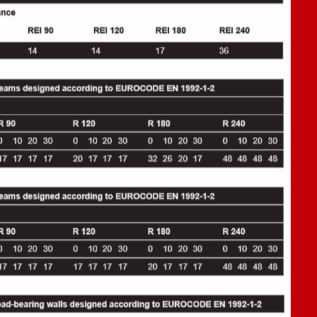
®
ia específica, las fibras del Fibrofeu
.
islamiento contra incendios deseado.
va de alimentación, de un dispositivo de cardado, de un
a de cebado), de un tubo para transportar la mezcla que
está alimentada con agua.
 por una manquera hasta una lanza mediante aire
entran varias boquillas alimentadas con agua para mojar
soporte.
aría en función del grosor de la losa de hormigón armado
ará comprendido entre 14 y 36 mm para un REI
o, con una anchura superior o igual a 150 mm: el grosor
 para un R comprendido entre 30 y 240 minutos.
®
 del Fibrofeu
estará comprendido entre 14 y 33 mm