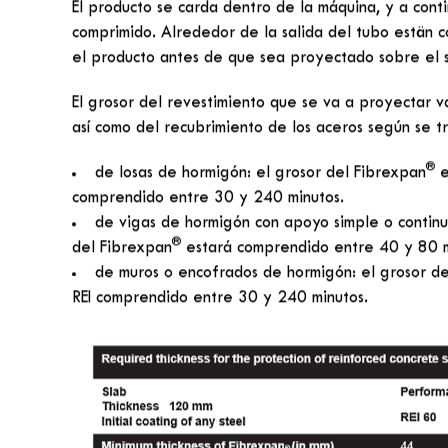
Fibrexpan® y Fibrofeu® y pastoso
revestimientos son fabricados y c
Protección contra incendios d
®
Fibrexpan
®
El Fibrexpan
es un revestimiento fibroso proyectad
®
estructuras de hormigón. El Fibrexpan
es un materi
hidráulicos y semisintéticos y de varios adyuvantes.
®
El Fibrexpan
se aplica por proyección. La técnica, 
®
las fibras del Fibrexpan
bajo presión, utilizando ma
El grosor proyectado será definido en función del a