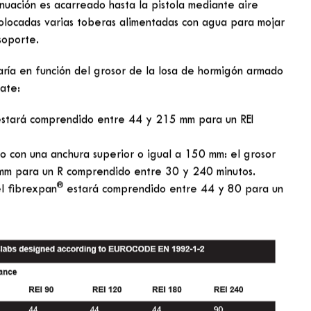
s: Fireplaster 270®. Estos
omercializados por Projiso.
e las estructuras de hormigón :
o diseñado para la Protección contra incendios de las
al seco compuesto de lana de escoria, de aglomerantes
 Se presenta bajo la forma de copos.
que también se conoce como flocado, consiste en aplicar
quinaria específica.
islamiento contra incendios deseado.